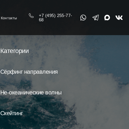
+7 (495) 255-77-
Контакты
68
Категории
Сёрфинг направления
Не-океанические волны
Скейтинг