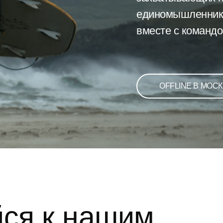
единомышленника
вместе с командо
OFFLINE В МОС
ся к нашим