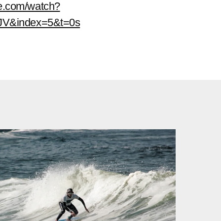
be.com/watch?
V&index=5&t=0s