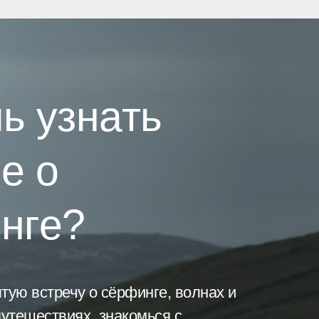
ь узнать
е о
нге?
тую встречу о сёрфинге, волнах и
утешествиях, знакомься с