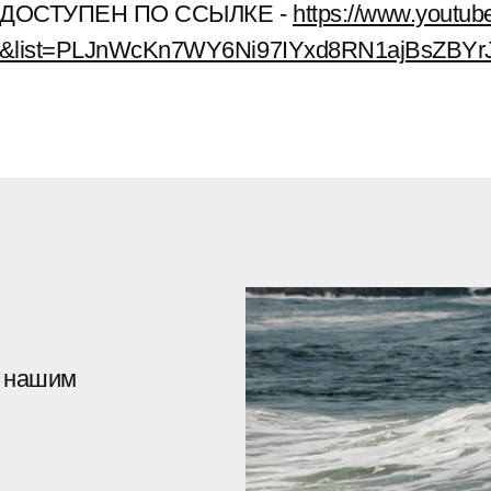
ДОСТУПЕН ПО ССЫЛКЕ -
https://www.youtu
&list=PLJnWcKn7WY6Ni97IYxd8RN1ajBsZBYrJ
к нашим