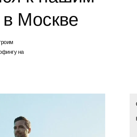
 в Москве
троим
рфингу на