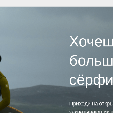
Хочеш
больш
сёрфи
Приходи на откры
захватывающих п