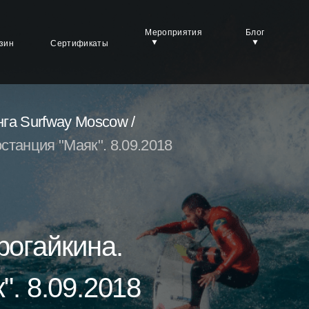
Мероприятия
Блог
зин
Сертификаты
га Surfway Moscow /
танция "Маяк". 8.09.2018
огайкина.
. 8.09.2018