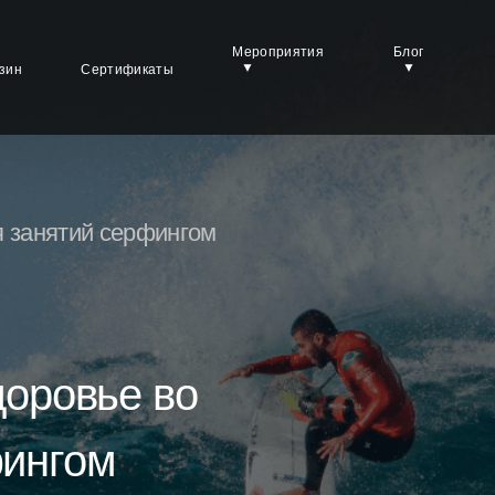
Мероприятия
Блог
зин
Сертификаты
я занятий серфингом
доровье во
фингом