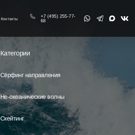
+7 (495) 255-77-
Контакты
68
Категории
Сёрфинг направления
Не-океанические волны
Скейтинг