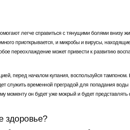
помогают легче справиться с тянущими болями внизу ж
емного приоткрывается, и микробы и вирусы, находящиес
любое переохлаждение может привести к развитию вос
кцией, перед началом купания, воспользуйся тампоном.
дет служить временной преградой для попадания воды 
ому моменту он будет уже мокрый и будет представлять 
е здоровье?