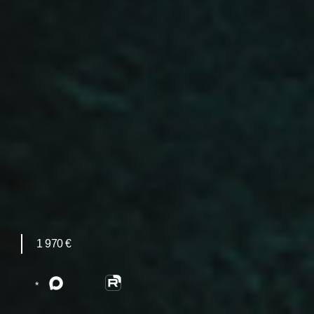
1 970 €
*