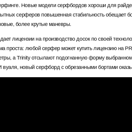
ерфинге. Новые модели серфбордов хороши для райде
 опытных серферов повышенная стабильность обещает бо
овые, более крутые маневры.
родает лицензии на производство досок по своей техноло
ма проста: любой серфер может купить лицензию на PRS
метры, а Trinity отсылают подогнанную форму выбранно
 вуаля, новый серфборд с обрезанными бортами оказыв