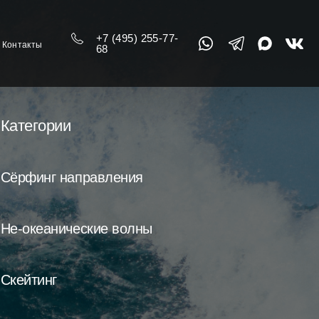
+7 (495) 255-77-
Контакты
68
Категории
Сёрфинг направления
Не-океанические волны
Скейтинг