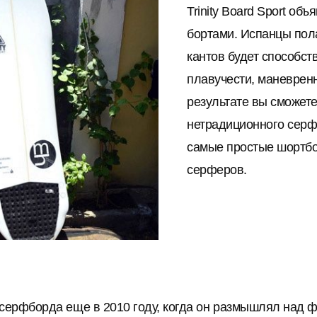
Trinity Board Sport о
бортами. Испанцы пол
кантов будет способст
плавучести, маневренн
результате вы сможет
нетрадиционного серфб
самые простые шортб
серферов.
ерфборда еще в 2010 году, когда он размышлял над ф