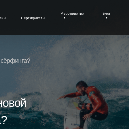
Мероприятия
Блог
зин
Сертификаты
 сёрфинга?
новой
а?