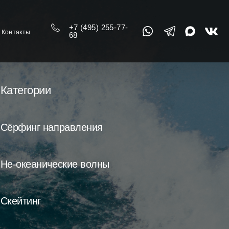
+7 (495) 255-77-
Контакты
68
Категории
Сёрфинг направления
Не-океанические волны
Скейтинг