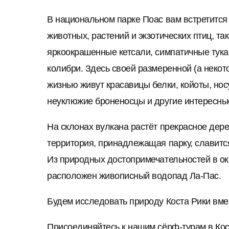
В национальном парке Поас вам встретится
животных, растений и экзотических птиц, так
яркоокрашенные кетсали, симпатичные тука
колибри. Здесь своей размеренной (а некот
жизнью живут красавицы белки, койоты, носу
неуклюжие броненосцы и другие интересны
На склонах вулкана растёт прекрасное дере
территория, принадлежащая парку, славитс
Из природных достопримечательностей в ок
расположен живописный водопад Ла-Пас.
Будем исследовать природу Коста Рики вмес
Присоединяйтесь к нашим сёрф-турам в Кос