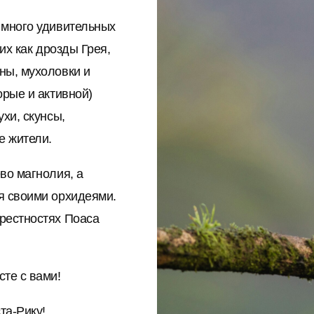
 много удивительных
их как дрозды Грея,
ны, мухоловки и
орые и активной)
хи, скунсы,
е жители.
во магнолия, а
я своими орхидеями.
рестностях Поаса
те с вами!
та-Рику!