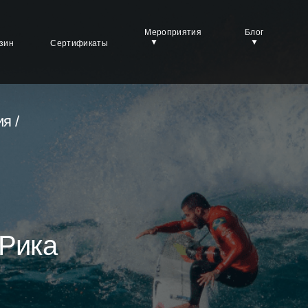
Мероприятия
Блог
зин
Сертификаты
я /
-Рика