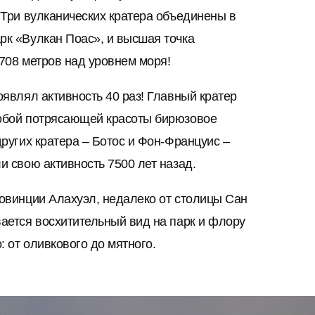
 Три вулканических кратера объединены в
рк «Вулкан Поас», и высшая точка
708 метров над уровнем моря!
оявлял активность 40 раз! Главный кратер
обой потрясающей красоты бирюзовое
других кратера – Ботос и Фон-Француис –
и свою активность 7500 лет назад.
ровинции Алахуэл, недалеко от столицы Сан
ается восхитительный вид на парк и флору
: от оливкового до мятного.