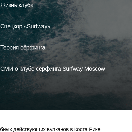
Жизнь клуба
Спецкор «Surfway»
Теория сёрфинга
СМИ о клубе серфинга Surfway Moscow
абных действующих вулканов в
Коста-Рике